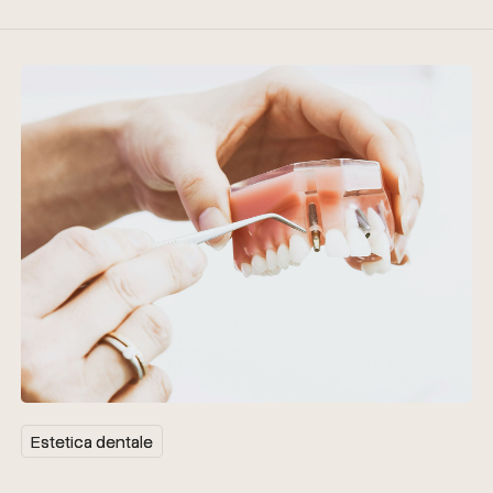
Estetica dentale
Estetica dentale