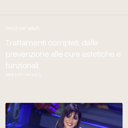
Sevizi per adulti
Trattamenti completi: dalla
prevenzione alle cure estetiche e
funzionali.
Vedi tutti i servizi