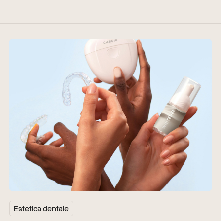
Estetica dentale
Estetica dentale